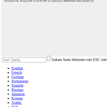
Sakatu Sartu bilatzeko edo ESC ixt
English
French
German
Portuguese
Spanish
Russian
Japanese
Korean
Arabic
Irish