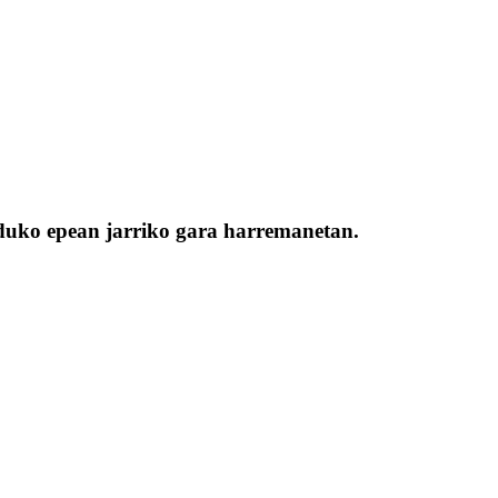
orduko epean jarriko gara harremanetan.