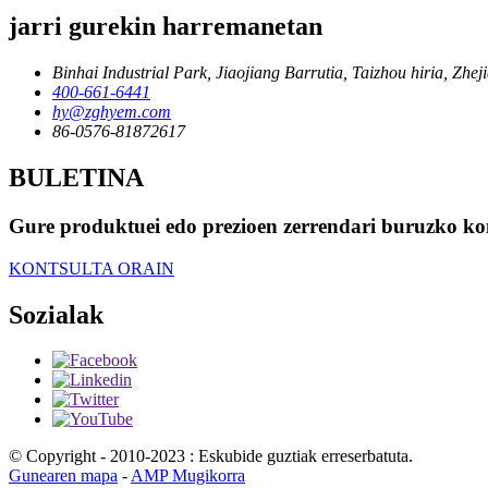
jarri gurekin harremanetan
Binhai Industrial Park, Jiaojiang Barrutia, Taizhou hiria, Zhej
400-661-6441
hy@zghyem.com
86-0576-81872617
BULETINA
Gure produktuei edo prezioen zerrendari buruzko kon
KONTSULTA ORAIN
Sozialak
© Copyright - 2010-2023 : Eskubide guztiak erreserbatuta.
Gunearen mapa
-
AMP Mugikorra