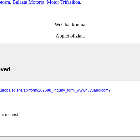
torra
,
Balazta Motorra
,
Motor Trifasikoa
,
WeChat kontua
Applet ofiziala