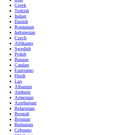
Greek
Turkish
Italian
Danish
Romanian
Indonesian
Czech
Afrikaans
Swedish
Polish
Basque
Catalan
Esperanto
Hindi
Lao
Albanian
Amharic
Armenian
Azerbaijani
Belarusian
Bengali
Bosnian
Bulgarian
Cebuano