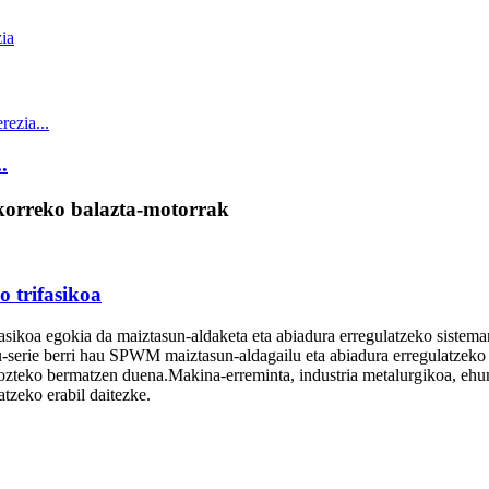
.
korreko balazta-motorrak
 trifasikoa
asikoa egokia da maiztasun-aldaketa eta abiadura erregulatzeko sistema
-serie berri hau SPWM maiztasun-aldagailu eta abiadura erregulatzeko ga
ozteko bermatzen duena.Makina-erreminta, industria metalurgikoa, ehungi
tzeko erabil daitezke.