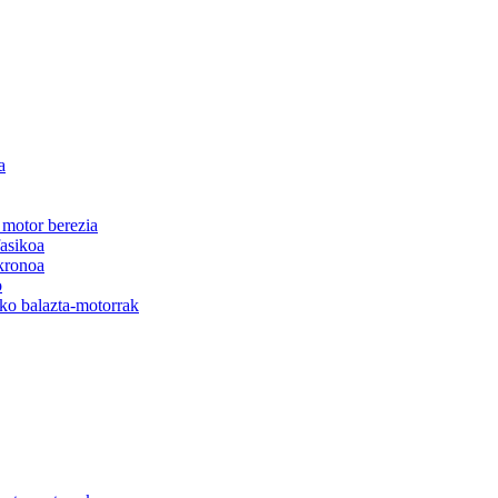
a
 motor berezia
fasikoa
nkronoa
o
ko balazta-motorrak