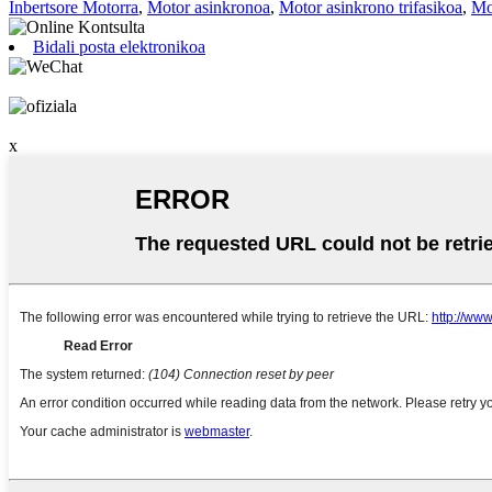
Inbertsore Motorra
,
Motor asinkronoa
,
Motor asinkrono trifasikoa
,
Mo
Bidali posta elektronikoa
x