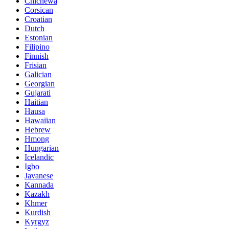
Chichewa
Corsican
Croatian
Dutch
Estonian
Filipino
Finnish
Frisian
Galician
Georgian
Gujarati
Haitian
Hausa
Hawaiian
Hebrew
Hmong
Hungarian
Icelandic
Igbo
Javanese
Kannada
Kazakh
Khmer
Kurdish
Kyrgyz