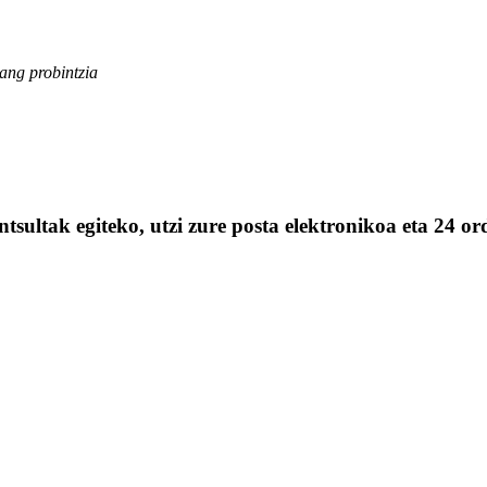
iang probintzia
tsultak egiteko, utzi zure posta elektronikoa eta 24 