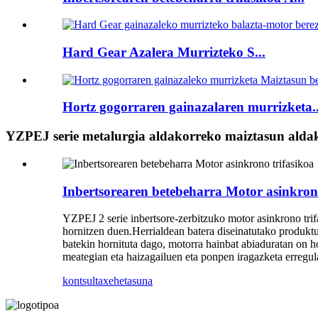
Hard Gear Azalera Murrizteko S...
Hortz gogorraren gainazalaren murrizketa..
YZPEJ serie metalurgia aldakorreko maiztasun alda
Inbertsorearen betebeharra Motor asinkrono
YZPEJ 2 serie inbertsore-zerbitzuko motor asinkrono trif
hornitzen duen.Herrialdean batera diseinatutako produktu
batekin hornituta dago, motorra hainbat abiaduratan on h
meategian eta haizagailuen eta ponpen iragazketa erregula
kontsulta
xehetasuna