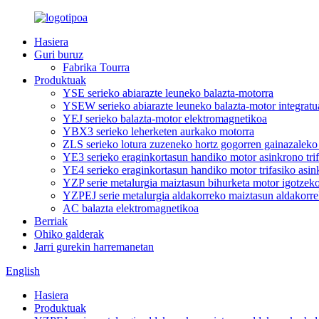
Hasiera
Guri buruz
Fabrika Tourra
Produktuak
YSE serieko abiarazte leuneko balazta-motorra
YSEW serieko abiarazte leuneko balazta-motor integratu
YEJ serieko balazta-motor elektromagnetikoa
YBX3 serieko leherketen aurkako motorra
ZLS serieko lotura zuzeneko hortz gogorren gainazaleko
YE3 serieko eraginkortasun handiko motor asinkrono tri
YE4 serieko eraginkortasun handiko motor trifasiko asi
YZP serie metalurgia maiztasun bihurketa motor igotzek
YZPEJ serie metalurgia aldakorreko maiztasun aldakorre
AC balazta elektromagnetikoa
Berriak
Ohiko galderak
Jarri gurekin harremanetan
English
Hasiera
Produktuak