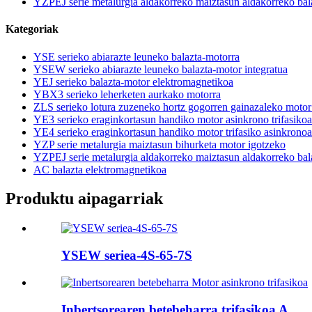
YZPEJ serie metalurgia aldakorreko maiztasun aldakorreko bal
Kategoriak
YSE serieko abiarazte leuneko balazta-motorra
YSEW serieko abiarazte leuneko balazta-motor integratua
YEJ serieko balazta-motor elektromagnetikoa
YBX3 serieko leherketen aurkako motorra
ZLS serieko lotura zuzeneko hortz gogorren gainazaleko motor
YE3 serieko eraginkortasun handiko motor asinkrono trifasikoa
YE4 serieko eraginkortasun handiko motor trifasiko asinkronoa
YZP serie metalurgia maiztasun bihurketa motor igotzeko
YZPEJ serie metalurgia aldakorreko maiztasun aldakorreko bal
AC balazta elektromagnetikoa
Produktu aipagarriak
YSEW seriea-4S-65-7S
Inbertsorearen betebeharra trifasikoa A...