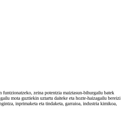
n funtzionatzeko, zeina potentzia maiztasun-bihurgailu batek
ilu mota guztiekin uztartu daiteke eta hozte-haizagailu bereizi
ntza, inprimaketa eta tindaketa, garraioa, industria kimikoa,